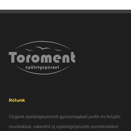
Rólunk
Cégünk épületgépészeti gyorszolgálati javító és felújító
munkákkal, valamint új épületgépészeti szerelésekkel