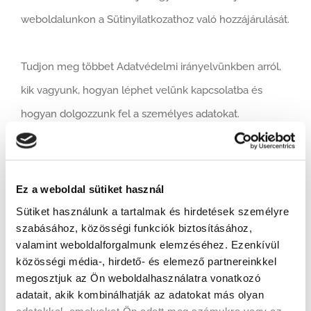
weboldalunkon a Sütinyilatkozathoz való hozzájárulását.
Tudjon meg többet Adatvédelmi irányelvünkben arról,
kik vagyunk, hogyan léphet velünk kapcsolatba és
hogyan dolgozzunk fel a személyes adatokat.
Hozzájárulása a következő domainekre érvényes:
toroment.hu
Ez a weboldal sütiket használ
Sütiket használunk a tartalmak és hirdetések személyre
Az Ön aktuális státusza: Megtagad.
szabásához, közösségi funkciók biztosításához,
Az Ön hozzájárulásának módosítása
valamint weboldalforgalmunk elemzéséhez. Ezenkívül
közösségi média-, hirdető- és elemező partnereinkkel
megosztjuk az Ön weboldalhasználatra vonatkozó
A Sütinyilatkozat legutoljára ekkor: 07/07/2023 lett
adatait, akik kombinálhatják az adatokat más olyan
aktualizálva a
Cookiebot
által: