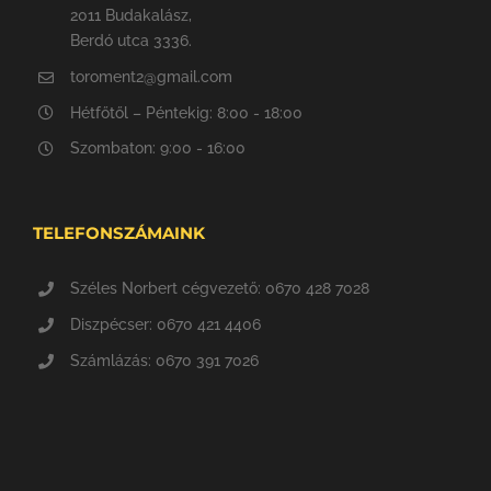
2011 Budakalász,
Berdó utca 3336.
toroment2@gmail.com
Hétfőtől – Péntekig: 8:00 - 18:00
Szombaton: 9:00 - 16:00
TELEFONSZÁMAINK
Széles Norbert cégvezető: 0670 428 7028
Diszpécser: 0670 421 4406
Számlázás: 0670 391 7026