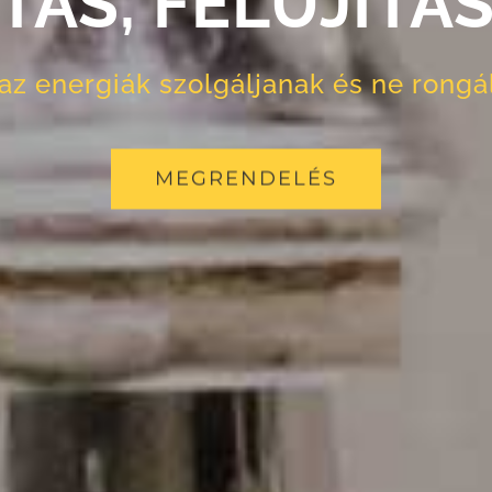
TÁS, FELÚJÍTÁS
az energiák szolgáljanak és ne rongá
MEGRENDELÉS