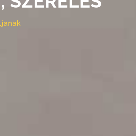
, SZERELÉS
ljanak