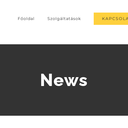
KAPCSOLA
Főoldal
Szolgáltatások
News