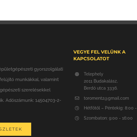
VEGYE FEL VELÜNK A
KAPCSOLATOT
pületgépészeti gyorszolgálati
Telephely
 felújító munkákkal, valamint
2011 Budakalász,
Berdó utca 3336.
tgépészeti szerelésekkel
toroment2@gmail.com
zik. Adószámunk: 14504703-2-
Hétfőtől – Péntekig: 8:00 -
Szombaton: 9:00 - 16:00
SZLETEK