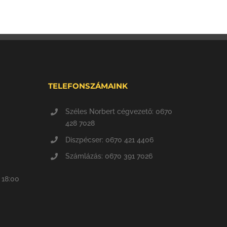
TELEFONSZÁMAINK
Széles Norbert cégvezető: 0670
428 7028
Diszpécser: 0670 421 4406
Számlázás: 0670 391 7026
 18:00