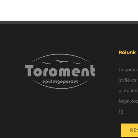
Rólunk
Cégünk é
javító és
új épüle
foglalko
13
RÉ