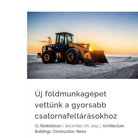
Új földmunkagépet vettünk a gyorsabb csatornafeltárásokhoz
Új földmunkagépet
vettünk a gyorsabb
csatornafeltárásokhoz
By
R0sk0Istvan
|
december 7th, 2015
|
Architecture
,
Buildings
,
Construction
,
News