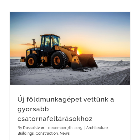
Új földmunkagépet vettünk a gyorsabb csatornafeltárásokhoz
Új földmunkagépet vettünk a
gyorsabb
csatornafeltárásokhoz
By
R0sk0Istvan
|
december 7th, 2015
|
Architecture
,
Buildings
,
Construction
,
News