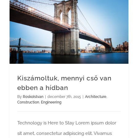
Kiszámoltuk, mennyi cső van ebben a hídban
Kiszámoltuk, mennyi cső van
ebben a hídban
By
R0sk0Istvan
|
december 7th, 2015
|
Architecture
,
Construction
,
Engineering
Technology is Here to Stay Lorem ipsum dolor
sit amet, consectetur adipiscing elit. Vivamus