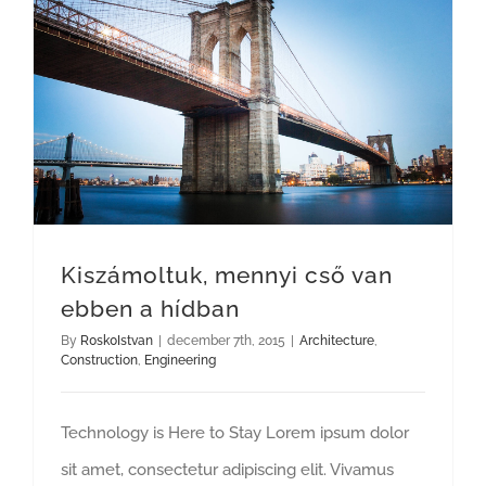
Kiszámoltuk, mennyi cső van ebben a hídban
Kiszámoltuk, mennyi cső van
ebben a hídban
By
R0sk0Istvan
|
december 7th, 2015
|
Architecture
,
Construction
,
Engineering
Technology is Here to Stay Lorem ipsum dolor
sit amet, consectetur adipiscing elit. Vivamus