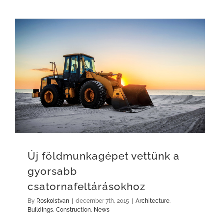
Új földmunkagépet vettünk a gyorsabb csatornafeltárásokhoz
Új földmunkagépet vettünk a
gyorsabb
csatornafeltárásokhoz
By
R0sk0Istvan
|
december 7th, 2015
|
Architecture
,
Buildings
,
Construction
,
News