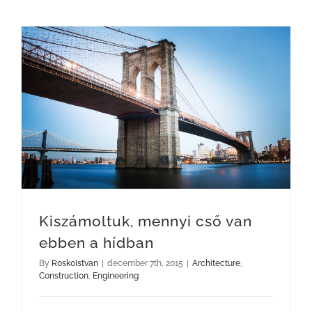
Kiszámoltuk, mennyi cső van ebben a hídban
Kiszámoltuk, mennyi cső van
ebben a hídban
By
R0sk0Istvan
|
december 7th, 2015
|
Architecture
,
Construction
,
Engineering