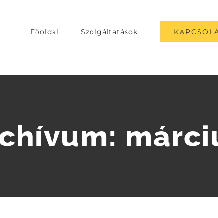
KAPCSOLA
Főoldal
Szolgáltatások
rchívum:
márci