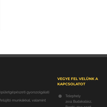
VEGYE FEL VELÜNK A
KAPCSOLATOT
pületgépészeti gyorszolgálati
Telephely
 felújító munkákkal, valamint
2011 Budakalász,