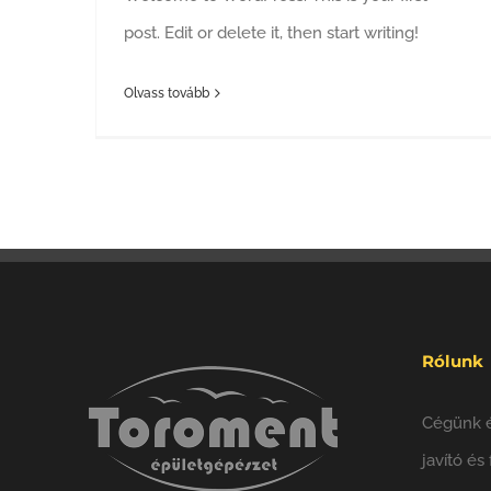
post. Edit or delete it, then start writing!
Olvass tovább
Rólunk
Cégünk é
javító és