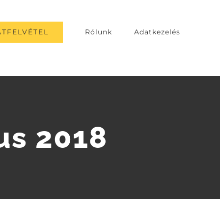
TFELVÉTEL
Rólunk
Adatkezelés
us 2018