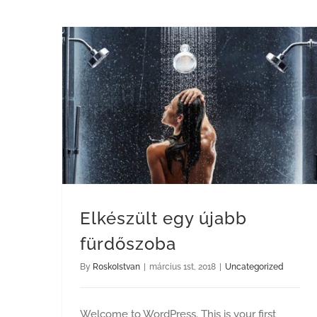
Elkészült egy újabb
fürdőszoba
By
R0sk0Istvan
|
március 1st, 2018
|
Uncategorized
Welcome to WordPress. This is your first