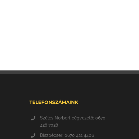
TELEFONSZÁMAINK
Széles Norbert cégvezető: 0670
428 7028
Diszpécser: 0670 421 4406